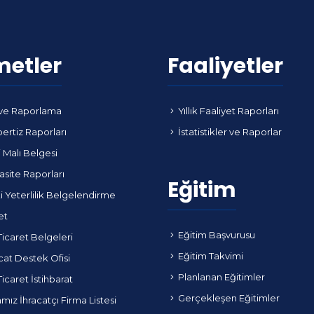
metler
Faaliyetler
ve Raporlama
Yıllık Faaliyet Raporları
ertiz Raporları
İstatistikler ve Raporlar
i Malı Belgesi
site Raporları
Eğitim
i Yeterlilik Belgelendirme
et
Eğitim Başvurusu
Ticaret Belgeleri
Eğitim Takvimi
cat Destek Ofisi
Planlanan Eğitimler
Ticaret İstihbarat
Gerçekleşen Eğitimler
ız İhracatçı Firma Listesi