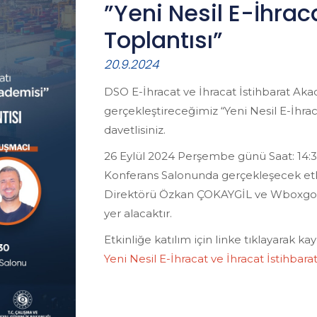
”Yeni Nesil E-İhraca
Toplantısı”
20.9.2024
DSO E-İhracat ve İhracat İstihbarat Aka
gerçekleştireceğimiz “Yeni Nesil E-İhrac
davetlisiniz.
26 Eylül 2024 Perşembe günü Saat: 14:3
Konferans Salonunda gerçekleşecek etkin
Direktörü Özkan ÇOKAYGİL ve Wboxgo 
yer alacaktır.
Etkinliğe katılım için linke tıklayarak kayı
Yeni Nesil E-İhracat ve İhracat İstihbarat