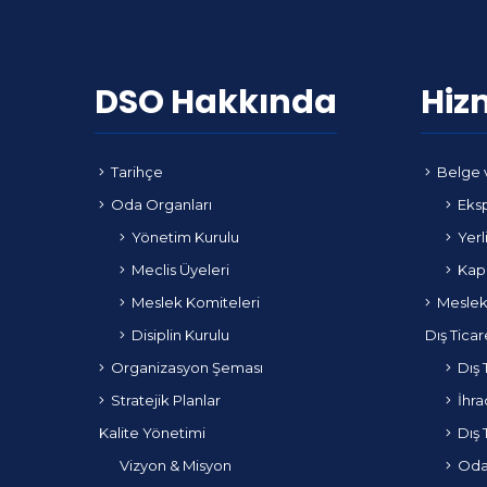
DSO Hakkında
Hiz
Tarihçe
Belge 
Oda Organları
Eksp
Yönetim Kurulu
Yerl
Meclis Üyeleri
Kapa
Meslek Komiteleri
Meslek
Disiplin Kurulu
Dış Ticar
Organizasyon Şeması
Dış 
Stratejik Planlar
İhra
Kalite Yönetimi
Dış 
Vizyon & Misyon
Odam