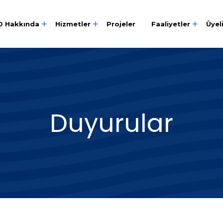
O Hakkında
Hizmetler
Projeler
Faaliyetler
Üyel
Duyurular