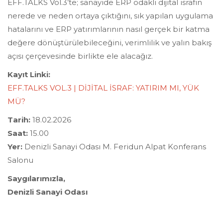
EFF.TALKS Vol.3’te; sanayide ERP odaklı dijital israfın
nerede ve neden ortaya çıktığını, sık yapılan uygulama
hatalarını ve ERP yatırımlarının nasıl gerçek bir katma
değere dönüştürülebileceğini, verimlilik ve yalın bakış
açısı çerçevesinde birlikte ele alacağız.
Kayıt Linki:
EFF.TALKS VOL.3 | DİJİTAL İSRAF: YATIRIM MI, YÜK
MÜ?
Tarih:
18.02.2026
Saat:
15.00
Yer:
Denizli Sanayi Odası M. Feridun Alpat Konferans
Salonu
Saygılarımızla,
Denizli Sanayi Odası