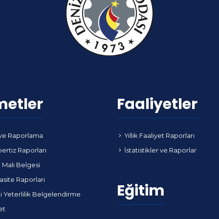
metler
Faaliyetler
ve Raporlama
Yıllık Faaliyet Raporları
ertiz Raporları
İstatistikler ve Raporlar
i Malı Belgesi
site Raporları
Eğitim
i Yeterlilik Belgelendirme
et