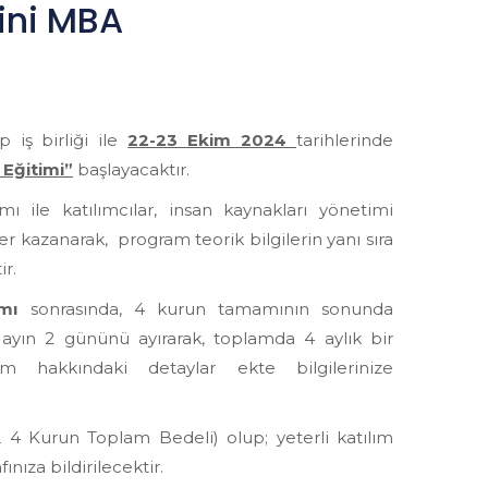
ini MBA
 iş birliği ile
22-23 Ekim 2024
tarihlerinde
 Eğitimi”
başlayacaktır.
le katılımcılar, insan kaynakları yönetimi
r kazanarak, program teorik bilgilerin yanı sıra
r.
amı
sonrasında, 4 kurun tamamının sonunda
er ayın 2 gününü ayırarak, toplamda 4 aylık bir
im hakkındaki detaylar ekte bilgilerinize
4 Kurun Toplam Bedeli) olup; yeterli katılım
ıza bildirilecektir.