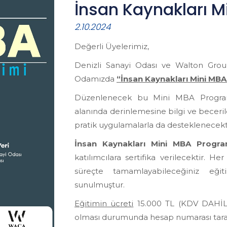
İnsan Kaynakları M
2.10.2024
Değerli Üyelerimiz,
Denizli Sanayi Odası ve Walton Group
Odamızda
“İnsan Kaynakları Mini MBA
Düzenlenecek bu Mini MBA Programı i
alanında derinlemesine bilgi ve becerile
pratik uygulamalarla da desteklenecekti
İnsan Kaynakları Mini MBA Progr
katılımcılara sertifika verilecektir. H
süreçte tamamlayabileceğiniz eğit
sunulmuştur.
Eğitimin ücreti
15.000 TL (KDV DAHİL 
olması durumunda hesap numarası tarafın