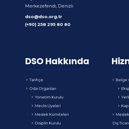
Merkezefendi, Denizli
dso@dso.org.tr
(+90) 258 295 80 80
DSO Hakkında
Hiz
Tarihçe
Belge 
Oda Organları
Eksp
Yönetim Kurulu
Yerl
Meclis Üyeleri
Kapa
Meslek Komiteleri
Meslek
Disiplin Kurulu
Dış Ticar