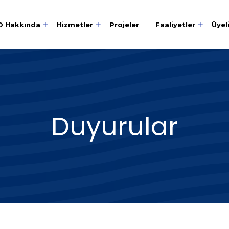
O Hakkında
Hizmetler
Projeler
Faaliyetler
Üyel
Duyurular