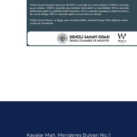
Kayalar Mah. Menderes Bulvarı No.:1