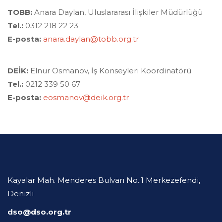
TOBB:
Anara Daylan, Uluslararası İlişkiler Müdürlüğü
Tel.:
0312 218 22 23
E-posta:
anara.daylan@tobb.org.tr
DEİK:
Elnur Osmanov, İş Konseyleri Koordinatörü
Tel.:
0212 339 50 67
E-posta:
eosmanov@deik.org.tr
Kayalar Mah. Menderes Bulvarı No.:1 Merkezefendi,
Denizli
dso@dso.org.tr