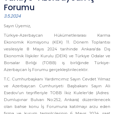
Forumu
3.5.2024
Sayın Üyemiz,
Türkiye-Azerbaycan Hükümetlerarası Karma
Ekonomik Komisyonu (KEK) 11. Dönem Toplantısı
vesilesiyle 8 Mayıs 2024 tarihinde Ankara’da Dış
Ekonomik İlişkiler Kurulu (DEİK) ve Türkiye Odalar ve
Borsalar Birliği (TOBB) iş birliğinde Türkiye-
Azerbaycan İş Forumu gerçekleştirilecektir.
T.C. Cumhurbaşkanı Yardımcımız Sayın Cevdet Yılmaz
ve Azerbaycan Cumhuriyeti Başbakanı Sayın Ali
Esedov’un teşrifleriyle TOBB İkiz Kuleler’de (Adres:
Dumlupınar Bulvarı No:252, Ankara) düzenlenecek
olan bahse konu İş Forumuna katılmayı arzu eden
firma ve kurum temsilcilerinin 6 Mayıs 2024, saat