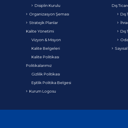
Disiplin Kurulu
Dış Ticar
Organizasyon Şeması
Dış 
Stratejik Planlar
İhra
Kalite Yönetimi
Dış 
Vizyon & Misyon
Odam
Kalite Belgeleri
Sayısal
Kalite Politikası
Politikalarımız
Gizlilik Politikası
Eşitlik Politika Belgesi
Kurum Logosu