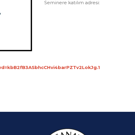
Seminere katılım adresi:
pwd=kbB2fB3ASbhcCHvi4barPZTv2LokJg.1