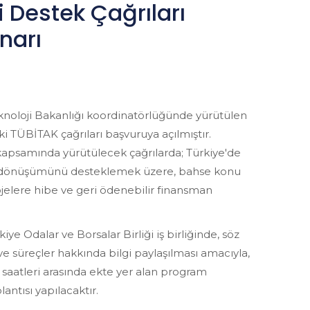
i Destek Çağrıları
narı
knoloji Bakanlığı koordinatörlüğünde yürütülen
i TÜBİTAK çağrıları başvuruya açılmıştır.
psamında yürütülecek çağrılarda; Türkiye'de
şil dönüşümünü desteklemek üzere, bahse konu
elere hibe ve geri ödenebilir finansman
Odalar ve Borsalar Birliği iş birliğinde, söz
ve süreçler hakkında bilgi paylaşılması amacıyla,
0 saatleri arasında ekte yer alan program
antısı yapılacaktır.