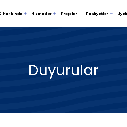
O Hakkında
Hizmetler
Projeler
Faaliyetler
Üyel
Duyurular