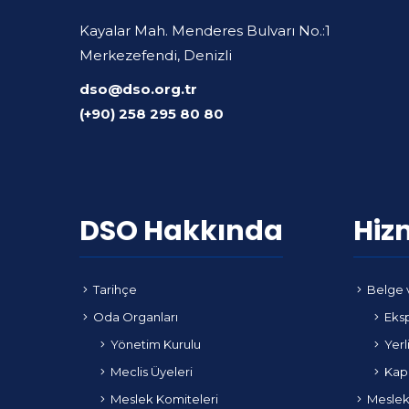
Kayalar Mah. Menderes Bulvarı No.:1
Merkezefendi, Denizli
dso@dso.org.tr
(+90) 258 295 80 80
DSO Hakkında
Hiz
Tarihçe
Belge 
Oda Organları
Eksp
Yönetim Kurulu
Yerl
Meclis Üyeleri
Kapa
Meslek Komiteleri
Meslek