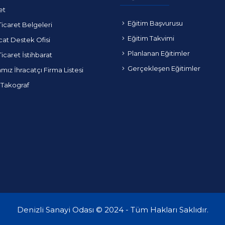
et
Eğitim Başvurusu
Ticaret Belgeleri
Eğitim Takvimi
cat Destek Ofisi
Planlanan Eğitimler
Ticaret İstihbarat
Gerçekleşen Eğitimler
ız İhracatçı Firma Listesi
 Takograf
Denizli Sanayi Odası © 2024 - Tüm Hakları Saklıdır.