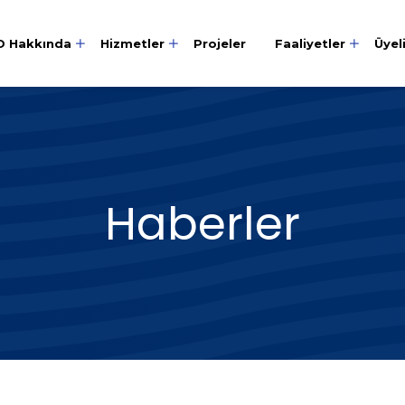
O Hakkında
Hizmetler
Projeler
Faaliyetler
Üyel
Haberler