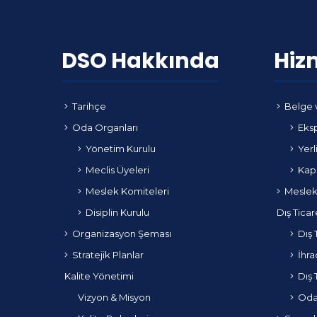
DSO Hakkında
Hiz
Tarihçe
Belge 
Oda Organları
Eksp
Yönetim Kurulu
Yerl
Meclis Üyeleri
Kapa
Meslek Komiteleri
Meslek
Disiplin Kurulu
Dış Ticar
Organizasyon Şeması
Dış 
Stratejik Planlar
İhra
Kalite Yönetimi
Dış 
Vizyon & Misyon
Odam