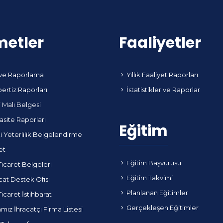
metler
Faaliyetler
ve Raporlama
Yıllık Faaliyet Raporları
ertiz Raporları
İstatistikler ve Raporlar
i Malı Belgesi
site Raporları
Eğitim
i Yeterlilik Belgelendirme
et
Eğitim Başvurusu
Ticaret Belgeleri
Eğitim Takvimi
cat Destek Ofisi
Planlanan Eğitimler
Ticaret İstihbarat
Gerçekleşen Eğitimler
ız İhracatçı Firma Listesi