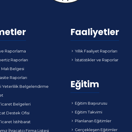
metler
Faaliyetler
ve Raporlama
Yıllık Faaliyet Raporları
ertiz Raporları
İstatistikler ve Raporlar
i Malı Belgesi
site Raporları
Eğitim
i Yeterlilik Belgelendirme
et
Eğitim Başvurusu
Ticaret Belgeleri
Eğitim Takvimi
cat Destek Ofisi
Planlanan Eğitimler
Ticaret İstihbarat
Gerçekleşen Eğitimler
ız İhracatçı Firma Listesi