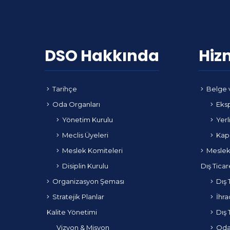
DSO Hakkında
Hiz
Tarihçe
Belge 
Oda Organları
Eksp
Yönetim Kurulu
Yerl
Meclis Üyeleri
Kapa
Meslek Komiteleri
Meslek
Disiplin Kurulu
Dış Ticar
Organizasyon Şeması
Dış 
Stratejik Planlar
İhra
Kalite Yönetimi
Dış 
Vizyon & Misyon
Odam