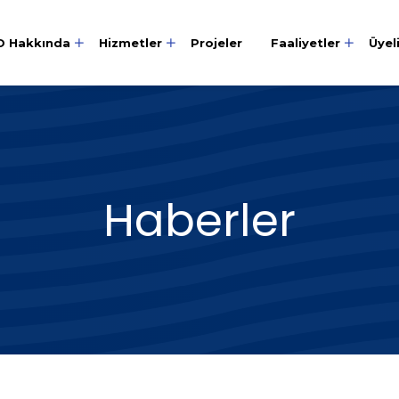
O Hakkında
Hizmetler
Projeler
Faaliyetler
Üyel
Haberler