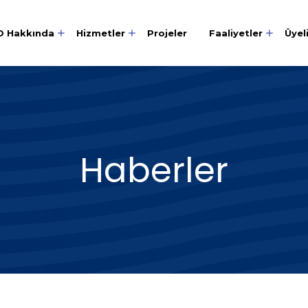
O Hakkında
Hizmetler
Projeler
Faaliyetler
Üyel
Haberler