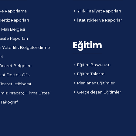
ve Raporlama
Yıllık Faaliyet Raporları
ertiz Raporları
İstatistikler ve Raporlar
i Malı Belgesi
site Raporları
Eğitim
i Yeterlilik Belgelendirme
et
Eğitim Başvurusu
Ticaret Belgeleri
Eğitim Takvimi
cat Destek Ofisi
Planlanan Eğitimler
Ticaret İstihbarat
Gerçekleşen Eğitimler
ız İhracatçı Firma Listesi
 Takograf