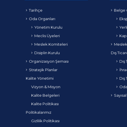
Tarihçe
Belge 
Oda Organları
Eksp
Yönetim Kurulu
Yerl
Meclis Üyeleri
Kapa
Meslek Komiteleri
Meslek
Disiplin Kurulu
Dış Ticar
Organizasyon Şeması
Dış 
Stratejik Planlar
İhra
Kalite Yönetimi
Dış 
Vizyon & Misyon
Odam
Kalite Belgeleri
Sayısal
Kalite Politikası
Politikalarımız
Gizlilik Politikası