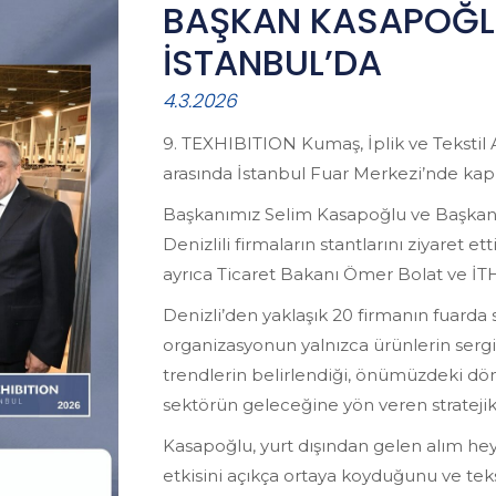
BAŞKAN KASAPOĞLU
İSTANBUL’DA
4.3.2026
9. TEXHIBITION Kumaş, İplik ve Tekstil A
arasında İstanbul Fuar Merkezi’nde kapıla
Başkanımız Selim Kasapoğlu ve Başkan 
Denizlili firmaların stantlarını ziyaret et
ayrıca Ticaret Bakanı Ömer Bolat ve İT
Denizli’den yaklaşık 20 firmanın fuarda 
organizasyonun yalnızca ürünlerin sergi
trendlerin belirlendiği, önümüzdeki dön
sektörün geleceğine yön veren stratejik
Kasapoğlu, yurt dışından gelen alım heye
etkisini açıkça ortaya koyduğunu ve tek