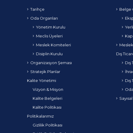
Tarihçe
Belge 
Oda Organları
Eksp
Yönetim Kurulu
Yerl
Meclis Üyeleri
Kapa
Meslek Komiteleri
Meslek
Disiplin Kurulu
Dış Ticar
Organizasyon Şeması
Dış 
Stratejik Planlar
İhra
Kalite Yönetimi
Dış 
Vizyon & Misyon
Odam
Kalite Belgeleri
Sayısal
Kalite Politikası
Politikalarımız
Gizlilik Politikası