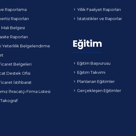
ve Raporlama
Yıllık Faaliyet Raporları
ertiz Raporları
İstatistikler ve Raporlar
i Malı Belgesi
site Raporları
Eğitim
i Yeterlilik Belgelendirme
et
Eğitim Başvurusu
Ticaret Belgeleri
Eğitim Takvimi
cat Destek Ofisi
Planlanan Eğitimler
Ticaret İstihbarat
Gerçekleşen Eğitimler
ız İhracatçı Firma Listesi
 Takograf