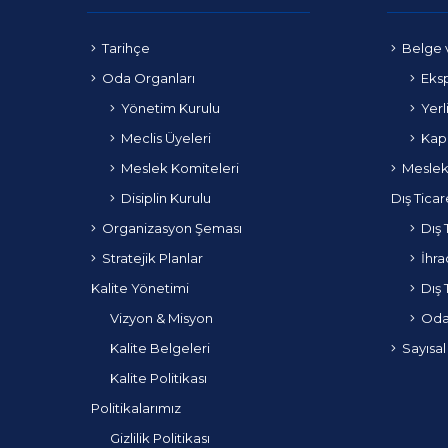
Tarihçe
Belge 
Oda Organları
Eksp
Yönetim Kurulu
Yerl
Meclis Üyeleri
Kapa
Meslek Komiteleri
Meslek
Disiplin Kurulu
Dış Ticar
Organizasyon Şeması
Dış 
Stratejik Planlar
İhra
Kalite Yönetimi
Dış 
Vizyon & Misyon
Odam
Kalite Belgeleri
Sayısal
Kalite Politikası
Politikalarımız
Gizlilik Politikası