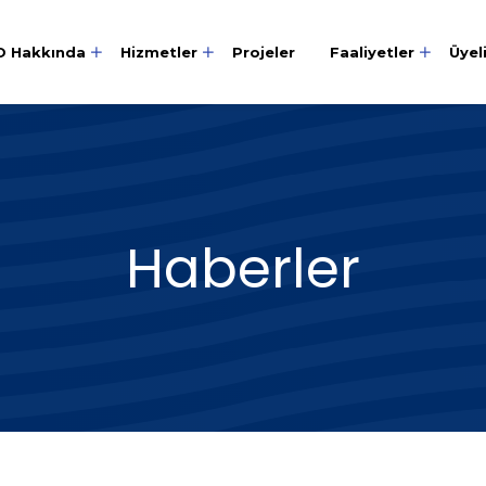
O Hakkında
Hizmetler
Projeler
Faaliyetler
Üyel
Haberler