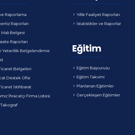
ve Raporlama
Yıllık Faaliyet Raporları
ertiz Raporları
İstatistikler ve Raporlar
i Malı Belgesi
site Raporları
Eğitim
i Yeterlilik Belgelendirme
et
Eğitim Başvurusu
Ticaret Belgeleri
Eğitim Takvimi
cat Destek Ofisi
Planlanan Eğitimler
Ticaret İstihbarat
Gerçekleşen Eğitimler
ız İhracatçı Firma Listesi
 Takograf