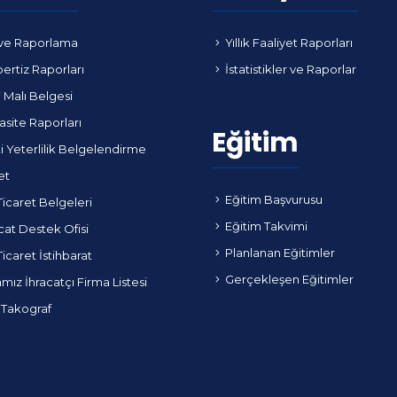
ve Raporlama
Yıllık Faaliyet Raporları
ertiz Raporları
İstatistikler ve Raporlar
i Malı Belgesi
site Raporları
Eğitim
i Yeterlilik Belgelendirme
et
Eğitim Başvurusu
Ticaret Belgeleri
Eğitim Takvimi
cat Destek Ofisi
Planlanan Eğitimler
Ticaret İstihbarat
Gerçekleşen Eğitimler
ız İhracatçı Firma Listesi
 Takograf