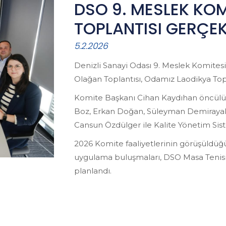
DSO 9. MESLEK KOM
TOPLANTISI GERÇEK
5.2.2026
Denizli Sanayi Odası 9. Meslek Komitesi
Olağan Toplantısı, Odamız Laodikya Topl
Komite Başkanı Cihan Kaydıhan öncülüğ
Boz, Erkan Doğan, Süleyman Demirayak,
Cansun Özdülger ile Kalite Yönetim Sis
2026 Komite faaliyetlerinin görüşüldüğü
uygulama buluşmaları, DSO Masa Tenisi 
planlandı.