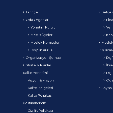
Tarihçe
Belge 
Oda Organları
Eksp
Yönetim Kurulu
Yerl
Meclis Üyeleri
Kapa
Meslek Komiteleri
Meslek
Disiplin Kurulu
Dış Ticar
Organizasyon Şeması
Dış 
Stratejik Planlar
İhra
Kalite Yönetimi
Dış 
Vizyon & Misyon
Odam
Kalite Belgeleri
Sayısal
Kalite Politikası
Politikalarımız
Gizlilik Politikası