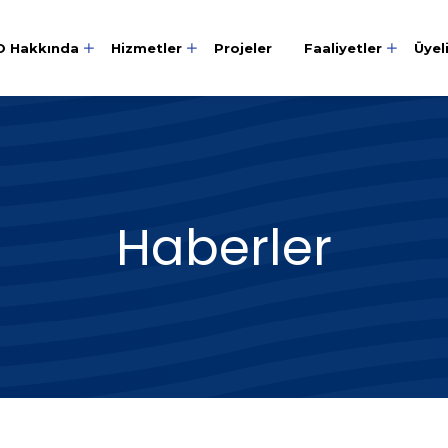
O Hakkında
Hizmetler
Projeler
Faaliyetler
Üyel
Haberler