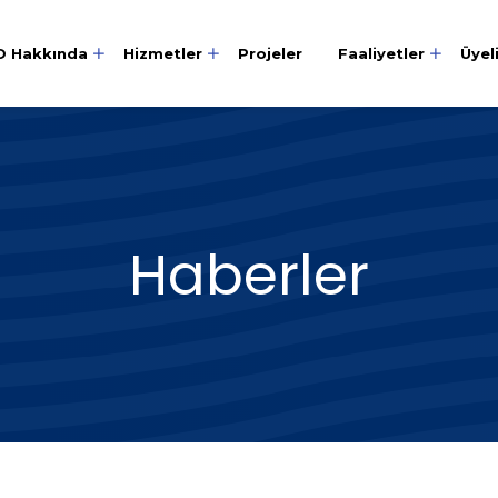
O Hakkında
Hizmetler
Projeler
Faaliyetler
Üyel
Haberler