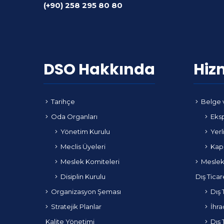
(+90) 258 295 80 80
DSO Hakkında
Hiz
Tarihçe
Belge 
Oda Organları
Eksp
Yönetim Kurulu
Yerl
Meclis Üyeleri
Kapa
Meslek Komiteleri
Meslek
Disiplin Kurulu
Dış Ticar
Organizasyon Şeması
Dış 
Stratejik Planlar
İhra
Kalite Yönetimi
Dış 