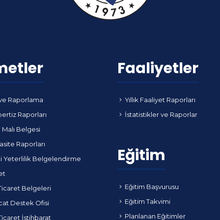
metler
Faaliyetler
ve Raporlama
Yıllık Faaliyet Raporları
ertiz Raporları
İstatistikler ve Raporlar
i Malı Belgesi
site Raporları
Eğitim
i Yeterlilik Belgelendirme
et
Eğitim Başvurusu
Ticaret Belgeleri
Eğitim Takvimi
cat Destek Ofisi
Planlanan Eğitimler
Ticaret İstihbarat