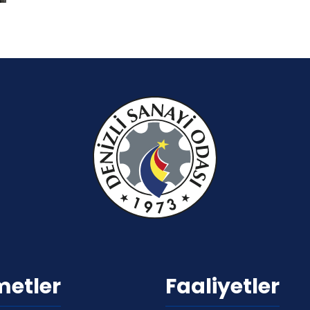
metler
Faaliyetler