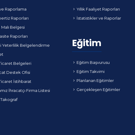
ve Raporlama
Yıllık Faaliyet Raporları
ertiz Raporları
İstatistikler ve Raporlar
i Malı Belgesi
site Raporları
Eğitim
i Yeterlilik Belgelendirme
et
Eğitim Başvurusu
Ticaret Belgeleri
Eğitim Takvimi
cat Destek Ofisi
Planlanan Eğitimler
Ticaret İstihbarat
Gerçekleşen Eğitimler
ız İhracatçı Firma Listesi
 Takograf