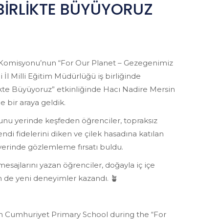
 BİRLİKTE BÜYÜYORUZ
a Komisyonu’nun “For Our Planet – Gezegenimiz
İl Milli Eğitim Müdürlüğü iş birliğinde
ikte Büyüyoruz” etkinliğinde Hacı Nadire Mersin
e bir araya geldik.
ğunu yerinde keşfeden öğrenciler, topraksız
ndi fidelerini diken ve çilek hasadına katılan
 yerinde gözlemleme fırsatı buldu.
mesajlarını yazan öğrenciler, doğayla iç içe
de yeni deneyimler kazandı. 🪴
in Cumhuriyet Primary School during the “For