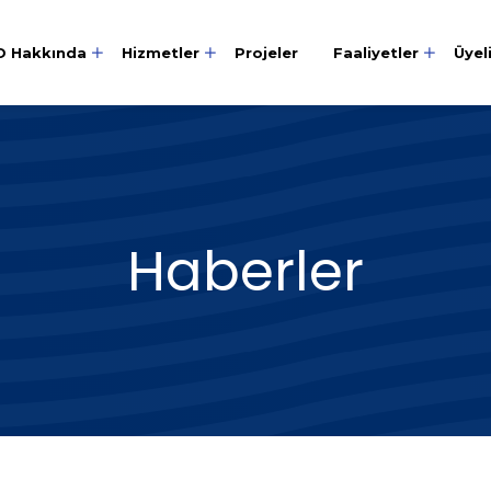
O Hakkında
Hizmetler
Projeler
Faaliyetler
Üyel
Haberler