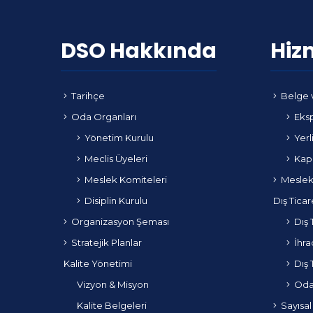
DSO Hakkında
Hiz
Tarihçe
Belge 
Oda Organları
Eksp
Yönetim Kurulu
Yerl
Meclis Üyeleri
Kapa
Meslek Komiteleri
Meslek
Disiplin Kurulu
Dış Ticar
Organizasyon Şeması
Dış 
Stratejik Planlar
İhra
Kalite Yönetimi
Dış 
Vizyon & Misyon
Odam
Kalite Belgeleri
Sayısal