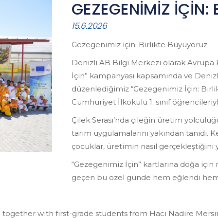
GEZEGENİMİZ İÇİN:
15.6.2026
Gezegenimiz için: Birlikte Büyüyoruz
Denizli AB Bilgi Merkezi olarak Avrup
İçin” kampanyası kapsamında ve Denizli 
düzenlediğimiz “Gezegenimiz İçin: Birl
Cumhuriyet İlkokulu 1. sınıf öğrencileriyl
Çilek Serası’nda çileğin üretim yolculu
tarım uygulamalarını yakından tanıdı. Ke
çocuklar, üretimin nasıl gerçekleştiğini
“Gezegenimiz İçin” kartlarına doğa için 
geçen bu özel günde hem eğlendi hem 
 together with first-grade students from Hacı Nadire Mers