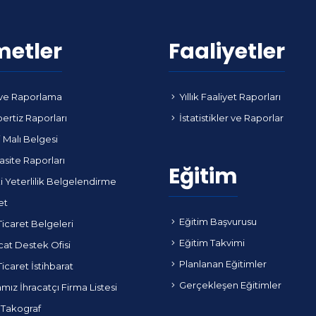
metler
Faaliyetler
ve Raporlama
Yıllık Faaliyet Raporları
ertiz Raporları
İstatistikler ve Raporlar
i Malı Belgesi
site Raporları
Eğitim
i Yeterlilik Belgelendirme
et
Eğitim Başvurusu
Ticaret Belgeleri
Eğitim Takvimi
cat Destek Ofisi
Planlanan Eğitimler
Ticaret İstihbarat
Gerçekleşen Eğitimler
ız İhracatçı Firma Listesi
 Takograf