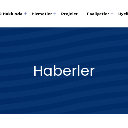
O Hakkında
Hizmetler
Projeler
Faaliyetler
Üyel
Haberler