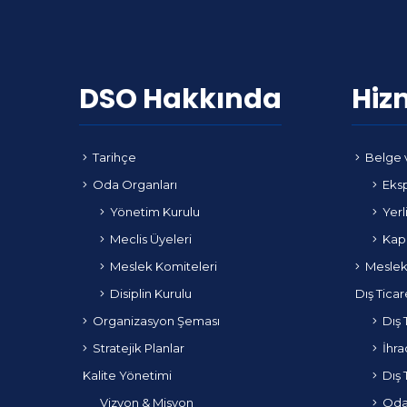
DSO Hakkında
Hiz
Tarihçe
Belge 
Oda Organları
Eksp
Yönetim Kurulu
Yerl
Meclis Üyeleri
Kapa
Meslek Komiteleri
Meslek
Disiplin Kurulu
Dış Ticar
Organizasyon Şeması
Dış 
Stratejik Planlar
İhra
Kalite Yönetimi
Dış 
Vizyon & Misyon
Odam