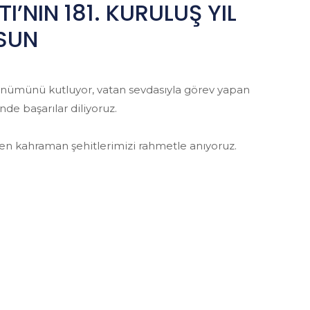
I’NIN 181. KURULUŞ YIL
SUN
l dönümünü kutluyor, vatan sevdasıyla görev yapan
e başarılar diliyoruz.
den kahraman şehitlerimizi rahmetle anıyoruz.