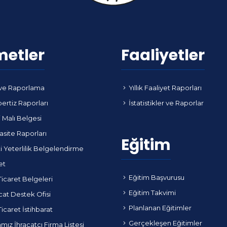
metler
Faaliyetler
ve Raporlama
Yıllık Faaliyet Raporları
ertiz Raporları
İstatistikler ve Raporlar
i Malı Belgesi
site Raporları
Eğitim
i Yeterlilik Belgelendirme
et
Eğitim Başvurusu
Ticaret Belgeleri
Eğitim Takvimi
cat Destek Ofisi
Planlanan Eğitimler
Ticaret İstihbarat
Gerçekleşen Eğitimler
ız İhracatçı Firma Listesi