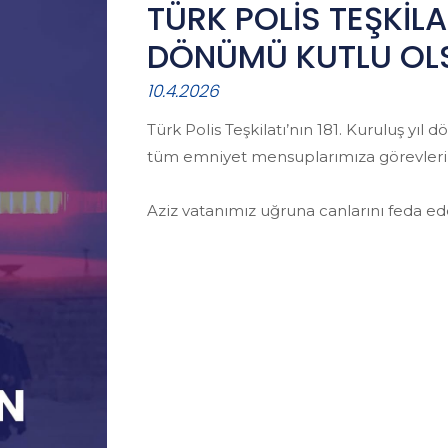
TÜRK POLİS TEŞKİLAT
DÖNÜMÜ KUTLU OL
10.4.2026
Türk Polis Teşkilatı’nın 181. Kuruluş yı
tüm emniyet mensuplarımıza görevlerind
Aziz vatanımız uğruna canlarını feda e