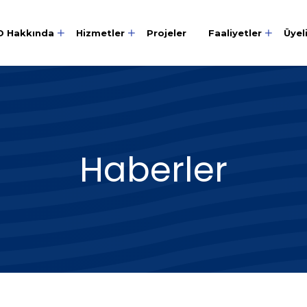
O Hakkında
Hizmetler
Projeler
Faaliyetler
Üyel
Haberler