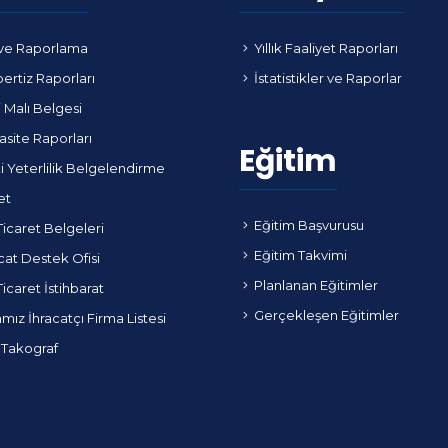
ve Raporlama
Yıllık Faaliyet Raporları
ertiz Raporları
İstatistikler ve Raporlar
i Malı Belgesi
site Raporları
Eğitim
i Yeterlilik Belgelendirme
et
Eğitim Başvurusu
Ticaret Belgeleri
Eğitim Takvimi
cat Destek Ofisi
Planlanan Eğitimler
Ticaret İstihbarat
Gerçekleşen Eğitimler
ız İhracatçı Firma Listesi
 Takograf