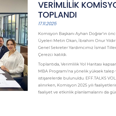
VERİMLİLİK KOMİS
TOPLANDI
17.11.2025
Komisyon Başkanı Ayhan Doğrar’ın öncü
Üyeleri Metin Okan, İbrahim Onur Yıldı
Genel Sekreter Yardımcımız İsmail Til
Çerezci katıldı.
Toplantıda, Verimlilik Yol Haritası kaps
MBA Programı’na yönelik yüksek talep ve
istişarelerde bulunuldu. EFF.TALKS VOL.3
alınırken, Komisyon 2025 yılı faaliyetler
faaliyet ve etkinlik planlamalarını da g