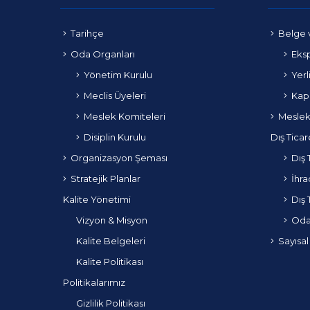
Tarihçe
Belge 
Oda Organları
Eksp
Yönetim Kurulu
Yerl
Meclis Üyeleri
Kapa
Meslek Komiteleri
Meslek
Disiplin Kurulu
Dış Ticar
Organizasyon Şeması
Dış 
Stratejik Planlar
İhra
Kalite Yönetimi
Dış 
Vizyon & Misyon
Odam
Kalite Belgeleri
Sayısal
Kalite Politikası
Politikalarımız
Gizlilik Politikası