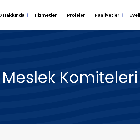
O Hakkında
Hizmetler
Projeler
Faaliyetler
Üyel
Meslek Komiteleri