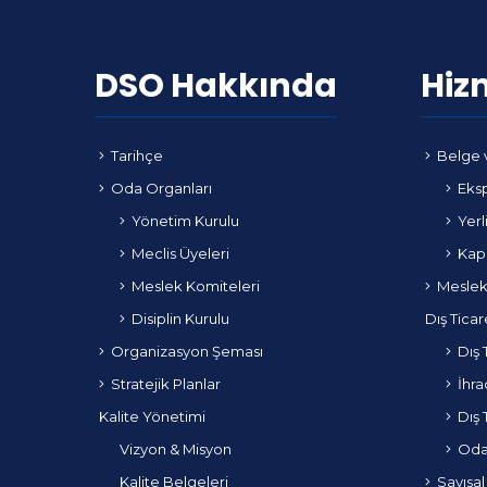
DSO Hakkında
Hiz
Tarihçe
Belge 
Oda Organları
Eksp
Yönetim Kurulu
Yerl
Meclis Üyeleri
Kapa
Meslek Komiteleri
Meslek
Disiplin Kurulu
Dış Ticar
Organizasyon Şeması
Dış 
Stratejik Planlar
İhra
Kalite Yönetimi
Dış 
Vizyon & Misyon
Odam
Kalite Belgeleri
Sayısal