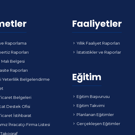
metler
Faaliyetler
ve Raporlama
Yıllık Faaliyet Raporları
ertiz Raporları
İstatistikler ve Raporlar
i Malı Belgesi
site Raporları
Eğitim
i Yeterlilik Belgelendirme
et
Eğitim Başvurusu
Ticaret Belgeleri
Eğitim Takvimi
cat Destek Ofisi
Planlanan Eğitimler
Ticaret İstihbarat
Gerçekleşen Eğitimler
ız İhracatçı Firma Listesi
 Takograf